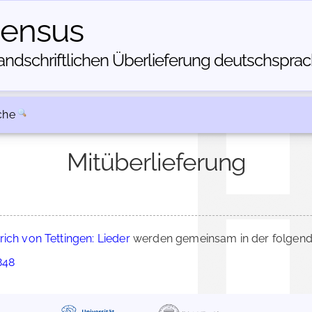
census
dschriftlichen Über­lieferung deutschsprachi
che
Mitüberlieferung
rich von Tettingen: Lieder
werden gemeinsam in der folgend
848