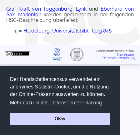
Graf Kraft von Toggenburg: Lyrik
und
Eberhard von
Sax: Marienlob
werden gemeinsam in der folgenden
HSC-Beschreibung überliefert:
■
Heidelberg, Universitätsbibl., Cpg 848
Handschriftencensus 2026
Impressum
|
Datenschutzerklärung
Der Handschriftencensus verwendet ein
anonymes Statistik-Cookie, um die Nutzung
der Online-Präsenz auswerten zu können.
Datenschutzerklärung
Mehr dazu in der
Okay