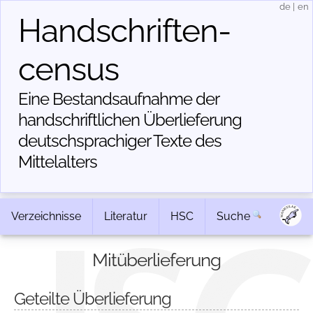
de
|
en
Handschriften­
census
Eine Bestandsaufnahme der
handschriftlichen Über­lieferung
deutschsprachiger Texte des
Mittelalters
Verzeichnisse
Literatur
HSC
Suche
Mitüberlieferung
Geteilte Überlieferung