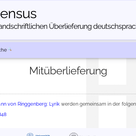
census
dschriftlichen Über­lieferung deutschsprachi
che
Mitüberlieferung
nn von Ringgenberg: Lyrik
werden gemeinsam in der folgen
848