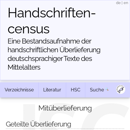
de
|
en
Handschriften­
census
Eine Bestandsaufnahme der
handschriftlichen Über­lieferung
deutschsprachiger Texte des
Mittelalters
Verzeichnisse
Literatur
HSC
Suche
Mitüberlieferung
Geteilte Überlieferung