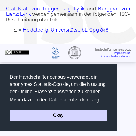
Graf Kraft von Toggenburg: Lyrik
und
Burggraf von
Lienz: Lyrik
werden gemeinsam in der folgenden HSC-
Beschreibung überliefert:
■
Heidelberg, Universitätsbibl., Cpg 848
Handschriftencensus 2026
Impressum
|
Datenschutzerklärung
Der Handschriftencensus verwendet ein
anonymes Statistik-Cookie, um die Nutzung
der Online-Präsenz auswerten zu können.
Datenschutzerklärung
Mehr dazu in der
Okay