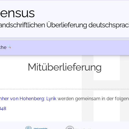
census
dschriftlichen Über­lieferung deutschsprachi
che
Mitüberlieferung
her von Hohenberg: Lyrik
werden gemeinsam in der folgen
848