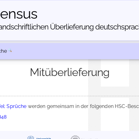
census
dschriftlichen Über­lieferung deutschsprachi
che
Mitüberlieferung
fel: Sprüche
werden gemeinsam in der folgenden HSC-Beschr
848