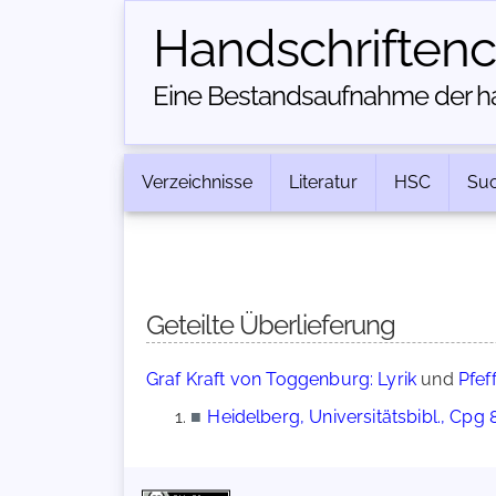
Handschriften­
Eine Bestandsaufnahme der han
Verzeichnisse
Literatur
HSC
Su
Geteilte Überlieferung
Graf Kraft von Toggenburg: Lyrik
und
Pfef
■
Heidelberg, Universitätsbibl., Cpg 