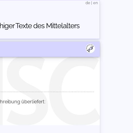
de
|
en
ger Texte des Mittelalters
eibung überliefert: