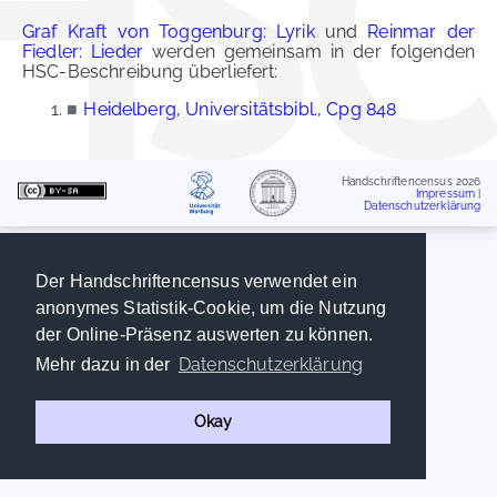
Graf Kraft von Toggenburg: Lyrik
und
Reinmar der
Fiedler: Lieder
werden gemeinsam in der folgenden
HSC-Beschreibung überliefert:
■
Heidelberg, Universitätsbibl., Cpg 848
Handschriftencensus 2026
Impressum
|
Datenschutzerklärung
Der Handschriftencensus verwendet ein
anonymes Statistik-Cookie, um die Nutzung
der Online-Präsenz auswerten zu können.
Datenschutzerklärung
Mehr dazu in der
Okay