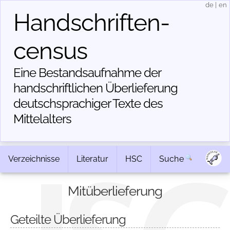
de
|
en
Handschriften­
census
Eine Bestandsaufnahme der
handschriftlichen Über­lieferung
deutschsprachiger Texte des
Mittelalters
Verzeichnisse
Literatur
HSC
Suche
Mitüberlieferung
Geteilte Überlieferung