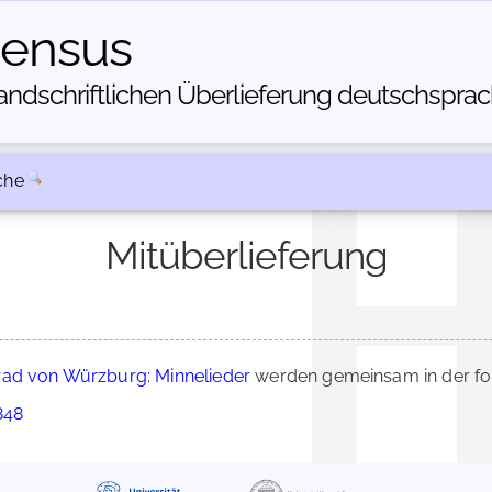
census
dschriftlichen Über­lieferung deutschsprachi
che
Mitüberlieferung
ad von Würzburg: Minnelieder
werden gemeinsam in der fo
848