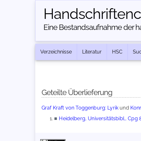
Handschriften­
Eine Bestandsaufnahme der han
Verzeichnisse
Literatur
HSC
Su
Geteilte Überlieferung
Graf Kraft von Toggenburg: Lyrik
und
Konr
■
Heidelberg, Universitätsbibl., Cpg 