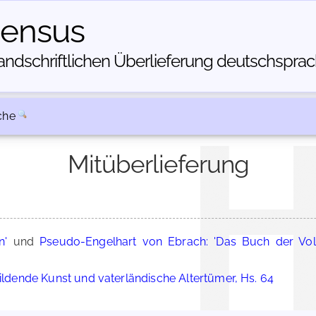
census
dschriftlichen Über­lieferung deutschsprachi
che
Mitüberlieferung
n'
und
Pseudo-Engelhart von Ebrach: 'Das Buch der Vol
bildende Kunst und vaterländische Altertümer, Hs. 64