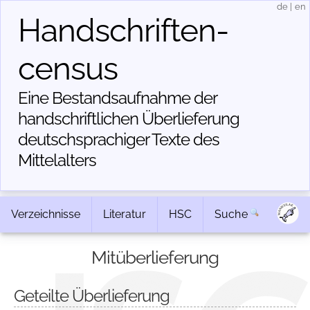
de
|
en
Handschriften­
census
Eine Bestandsaufnahme der
handschriftlichen Über­lieferung
deutschsprachiger Texte des
Mittelalters
Verzeichnisse
Literatur
HSC
Suche
Mitüberlieferung
Geteilte Überlieferung