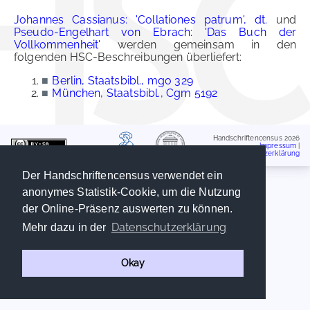
Johannes Cassianus: 'Collationes patrum', dt.
und
Pseudo-Engelhart von Ebrach: 'Das Buch der
Vollkommenheit'
werden gemeinsam in den
folgenden HSC-Beschreibungen überliefert:
■
Berlin, Staatsbibl., mgo 329
■
München, Staatsbibl., Cgm 5192
Handschriftencensus 2026
Impressum
|
Datenschutzerklärung
Der Handschriftencensus verwendet ein
anonymes Statistik-Cookie, um die Nutzung
der Online-Präsenz auswerten zu können.
Datenschutzerklärung
Mehr dazu in der
Okay