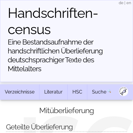
de
|
en
Handschriften­
census
Eine Bestandsaufnahme der
handschriftlichen Über­lieferung
deutschsprachiger Texte des
Mittelalters
Verzeichnisse
Literatur
HSC
Suche
Mitüberlieferung
Geteilte Überlieferung