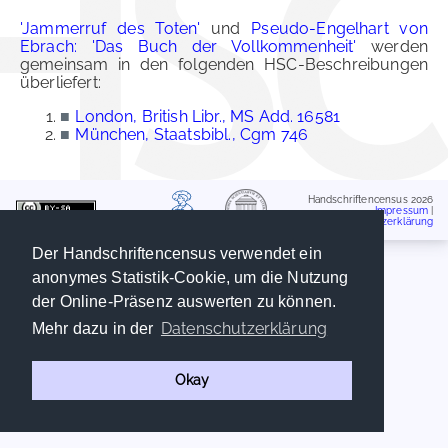
'Jammerruf des Toten'
und
Pseudo-Engelhart von
Ebrach: 'Das Buch der Vollkommenheit'
werden
gemeinsam in den folgenden HSC-Beschreibungen
überliefert:
■
London, British Libr., MS Add. 16581
■
München, Staatsbibl., Cgm 746
Handschriftencensus 2026
Impressum
|
Datenschutzerklärung
Der Handschriftencensus verwendet ein
anonymes Statistik-Cookie, um die Nutzung
der Online-Präsenz auswerten zu können.
Datenschutzerklärung
Mehr dazu in der
Okay