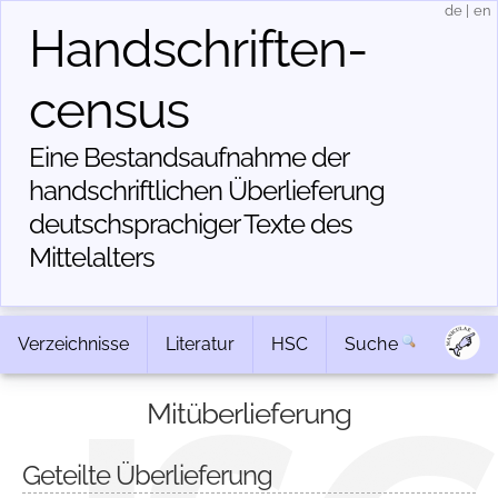
de
|
en
Handschriften­
census
Eine Bestandsaufnahme der
handschriftlichen Über­lieferung
deutschsprachiger Texte des
Mittelalters
Verzeichnisse
Literatur
HSC
Suche
Mitüberlieferung
Geteilte Überlieferung