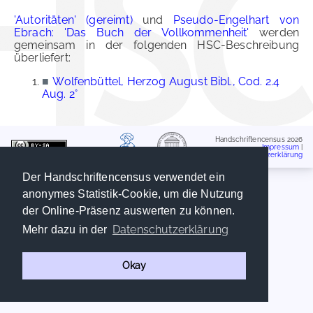
'Autoritäten' (gereimt)
und
Pseudo-Engelhart von
Ebrach: 'Das Buch der Vollkommenheit'
werden
gemeinsam in der folgenden HSC-Beschreibung
überliefert:
■
Wolfenbüttel, Herzog August Bibl., Cod. 2.4
Aug. 2°
Handschriftencensus 2026
Impressum
|
Datenschutzerklärung
Der Handschriftencensus verwendet ein
anonymes Statistik-Cookie, um die Nutzung
der Online-Präsenz auswerten zu können.
Datenschutzerklärung
Mehr dazu in der
Okay