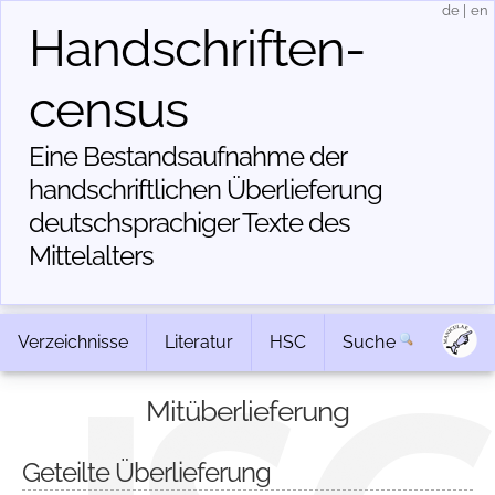
de
|
en
Handschriften­
census
Eine Bestandsaufnahme der
handschriftlichen Über­lieferung
deutschsprachiger Texte des
Mittelalters
Verzeichnisse
Literatur
HSC
Suche
Mitüberlieferung
Geteilte Überlieferung