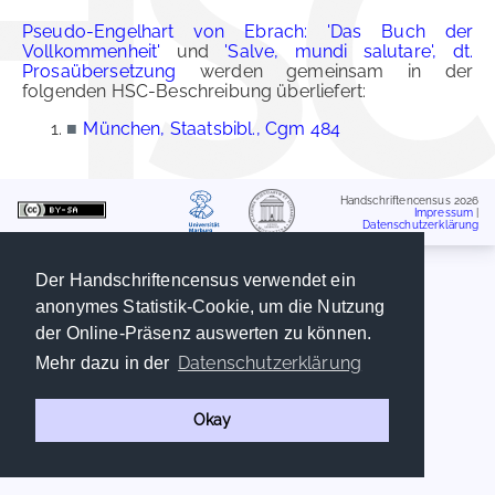
Pseudo-Engelhart von Ebrach: 'Das Buch der
Vollkommenheit'
und
'Salve, mundi salutare', dt.
Prosaübersetzung
werden gemeinsam in der
folgenden HSC-Beschreibung überliefert:
■
München, Staatsbibl., Cgm 484
Handschriftencensus 2026
Impressum
|
Datenschutzerklärung
Der Handschriftencensus verwendet ein
anonymes Statistik-Cookie, um die Nutzung
der Online-Präsenz auswerten zu können.
Datenschutzerklärung
Mehr dazu in der
Okay