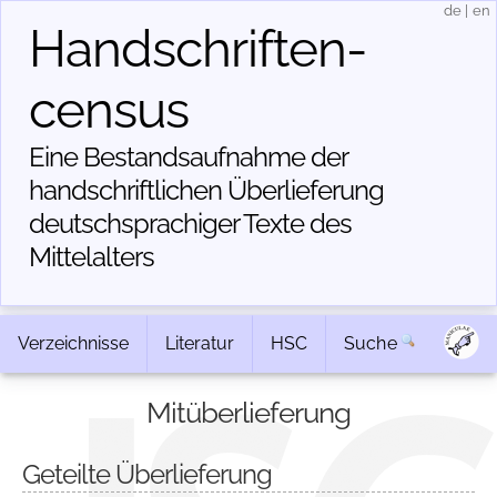
de
|
en
Handschriften­
census
Eine Bestandsaufnahme der
handschriftlichen Über­lieferung
deutschsprachiger Texte des
Mittelalters
Verzeichnisse
Literatur
HSC
Suche
Mitüberlieferung
Geteilte Überlieferung