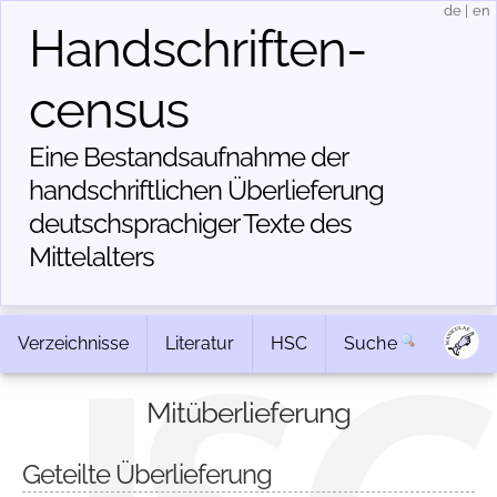
de
|
en
Handschriften­
census
Eine Bestandsaufnahme der
handschriftlichen Über­lieferung
deutschsprachiger Texte des
Mittelalters
Verzeichnisse
Literatur
HSC
Suche
Mitüberlieferung
Geteilte Überlieferung