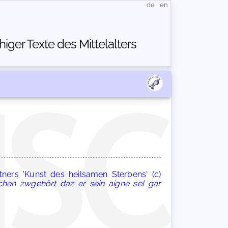
de
|
en
ger Texte des Mittelalters
ners 'Kunst des heilsamen Sterbens' (c)
hen zwgehört daz er sein aigne sel gar