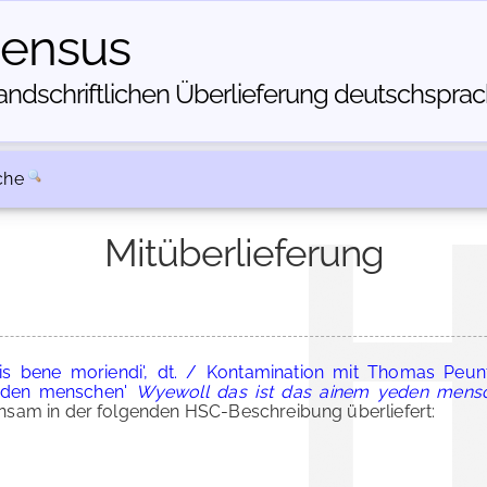
census
dschriftlichen Über­lieferung deutschsprachi
che
Mitüberlieferung
is bene moriendi', dt. / Kontamination mit Thomas Peunt
enden menschen'
Wyewoll das ist das ainem yeden mensc
am in der folgenden HSC-Beschreibung überliefert: