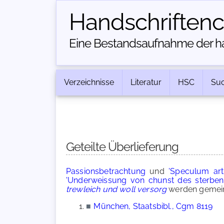
Handschriften­
Eine Bestandsaufnahme der han
Verzeichnisse
Literatur
HSC
Su
Geteilte Überlieferung
Passionsbetrachtung
und
'Speculum art
'Underweissung von chunst des sterb
trewleich und woll versorg
werden gemeins
■
München, Staatsbibl., Cgm 8119