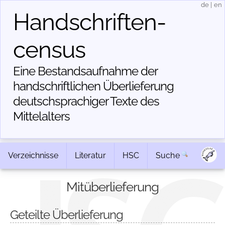
de
|
en
Handschriften­
census
Eine Bestandsaufnahme der
handschriftlichen Über­lieferung
deutschsprachiger Texte des
Mittelalters
Verzeichnisse
Literatur
HSC
Suche
Mitüberlieferung
Geteilte Überlieferung