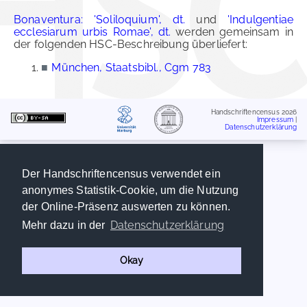
Bonaventura: 'Soliloquium', dt.
und
'Indulgentiae
ecclesiarum urbis Romae', dt.
werden gemeinsam in
der folgenden HSC-Beschreibung überliefert:
■
München, Staatsbibl., Cgm 783
Handschriftencensus 2026
Impressum
|
Datenschutzerklärung
Der Handschriftencensus verwendet ein
anonymes Statistik-Cookie, um die Nutzung
der Online-Präsenz auswerten zu können.
Datenschutzerklärung
Mehr dazu in der
Okay