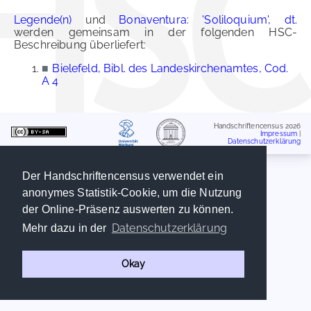
Legende(n)
und
Bonaventura: 'Soliloquium', dt.
werden gemeinsam in der folgenden HSC-
Beschreibung überliefert:
■
Bielefeld, Bibl. des Landeskirchenamtes, Cod.
A 4
Handschriftencensus 2026
Impressum
|
Datenschutzerklärung
Der Handschriftencensus verwendet ein
anonymes Statistik-Cookie, um die Nutzung
der Online-Präsenz auswerten zu können.
Datenschutzerklärung
Mehr dazu in der
Okay