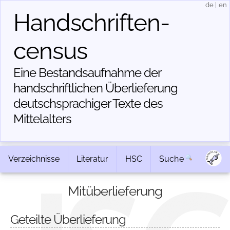
de
|
en
Handschriften­
census
Eine Bestandsaufnahme der
handschriftlichen Über­lieferung
deutschsprachiger Texte des
Mittelalters
Verzeichnisse
Literatur
HSC
Suche
Mitüberlieferung
Geteilte Überlieferung