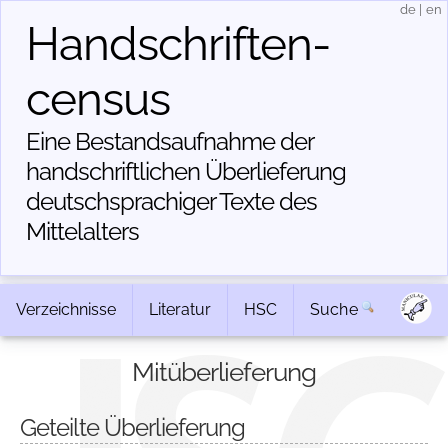
de
|
en
Handschriften­
census
Eine Bestandsaufnahme der
handschriftlichen Über­lieferung
deutschsprachiger Texte des
Mittelalters
Verzeichnisse
Literatur
HSC
Suche
Mitüberlieferung
Geteilte Überlieferung