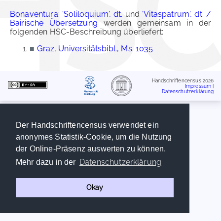
Bonaventura: 'Soliloquium', dt.
und
'Vitaspatrum', dt. /
Bairische Übersetzung
werden gemeinsam in der
folgenden HSC-Beschreibung überliefert:
■
Graz, Universitätsbibl., Ms. 1035
Handschriftencensus 2026
Impressum
|
Datenschutzerklärung
Der Handschriftencensus verwendet ein
anonymes Statistik-Cookie, um die Nutzung
der Online-Präsenz auswerten zu können.
Datenschutzerklärung
Mehr dazu in der
Okay