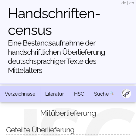
de
|
en
Handschriften­
census
Eine Bestandsaufnahme der
handschriftlichen Über­lieferung
deutschsprachiger Texte des
Mittelalters
Verzeichnisse
Literatur
HSC
Suche
Mitüberlieferung
Geteilte Überlieferung