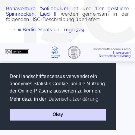
Bonaventura: 'Soliloquium', dt.
und
'Der geistliche
Spinnrocken', Lied II
werden gemeinsam in der
folgenden HSC-Beschreibung überliefert:
■
Berlin, Staatsbibl., mgo 329
Handschriftencensus 2026
Impressum
|
Datenschutzerklärung
Der Handschriftencensus verwendet ein
anonymes Statistik-Cookie, um die Nutzung
der Online-Präsenz auswerten zu können.
Datenschutzerklärung
Mehr dazu in der
Okay