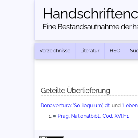
Handschriften­
Eine Bestandsaufnahme der han
Verzeichnisse
Literatur
HSC
Su
Geteilte Überlieferung
Bonaventura: 'Soliloquium', dt.
und
'Leben
■
Prag, Nationalbibl., Cod. XVI.F.1