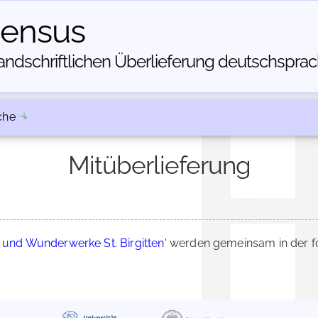
census
dschriftlichen Über­lieferung deutschsprachi
che
Mitüberlieferung
 und Wunderwerke St. Birgitten'
werden gemeinsam in der fo