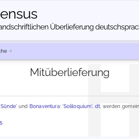
census
dschriftlichen Über­lieferung deutschsprachi
che
Mitüberlieferung
r Sünde'
und
Bonaventura: 'Soliloquium', dt.
werden gemeins
85