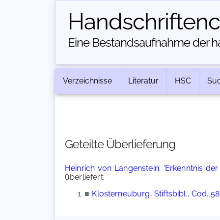
Handschriften­
Eine Bestandsaufnahme der han
Verzeichnisse
Literatur
HSC
Su
Geteilte Überlieferung
Heinrich von Langenstein: 'Erkenntnis de
überliefert:
■
Klosterneuburg, Stiftsbibl., Cod. 5