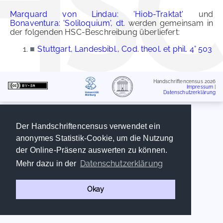
Marquard von Lindau: 'Hiob-Traktat'
und
Bonaventura: 'Soliloquium', dt.
werden gemeinsam in
der folgenden HSC-Beschreibung überliefert:
■
Stuttgart, Landesbibl., Cod. theol. et phil. 4° 503
Handschriftencensus 2026
Impressum
|
Datenschutzerklärung
Der Handschriftencensus verwendet ein
anonymes Statistik-Cookie, um die Nutzung
der Online-Präsenz auswerten zu können.
Datenschutzerklärung
Mehr dazu in der
Okay