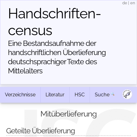
de
|
en
Handschriften­
census
Eine Bestandsaufnahme der
handschriftlichen Über­lieferung
deutschsprachiger Texte des
Mittelalters
Verzeichnisse
Literatur
HSC
Suche
Mitüberlieferung
Geteilte Überlieferung