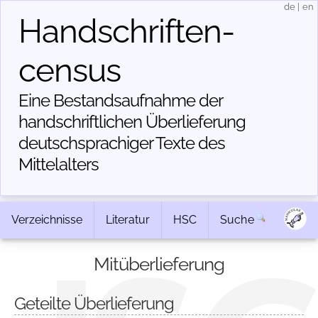
de
|
en
Handschriften­
census
Eine Bestandsaufnahme der
handschriftlichen Über­lieferung
deutschsprachiger Texte des
Mittelalters
Verzeichnisse
Literatur
HSC
Suche
Mitüberlieferung
Geteilte Überlieferung