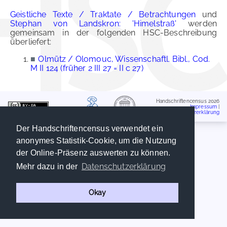
Geistliche Texte / Traktate / Betrachtungen
und
Stephan von Landskron: 'Himelstraß'
werden
gemeinsam in der folgenden HSC-Beschreibung
überliefert:
■
Olmütz / Olomouc, Wissenschaftl. Bibl., Cod.
M II 124 (früher 2 III 27 = II c 27)
Handschriftencensus 2026
Impressum
|
Datenschutzerklärung
Der Handschriftencensus verwendet ein
anonymes Statistik-Cookie, um die Nutzung
der Online-Präsenz auswerten zu können.
Datenschutzerklärung
Mehr dazu in der
Okay