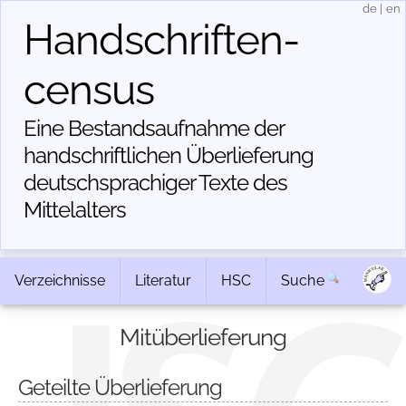
de
|
en
Handschriften­
census
Eine Bestandsaufnahme der
handschriftlichen Über­lieferung
deutschsprachiger Texte des
Mittelalters
Verzeichnisse
Literatur
HSC
Suche
Mitüberlieferung
Geteilte Überlieferung