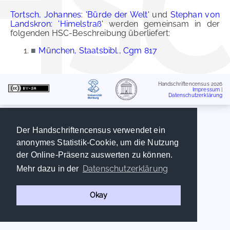
Tortsch, Johannes: 'Bürde der Welt'
und
Stephan von
Landskron: 'Himelstraß'
werden gemeinsam in der
folgenden HSC-Beschreibung überliefert:
■
München, Staatsbibl., Cgm 817
Handschriftencensus 2026
Impressum
|
Datenschutzerklärung
Der Handschriftencensus verwendet ein
anonymes Statistik-Cookie, um die Nutzung
der Online-Präsenz auswerten zu können.
Datenschutzerklärung
Mehr dazu in der
Okay