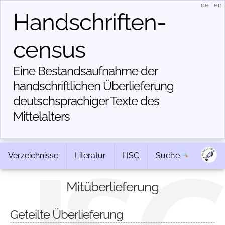
de
|
en
Handschriften­
census
Eine Bestandsaufnahme der
handschriftlichen Über­lieferung
deutschsprachiger Texte des
Mittelalters
Verzeichnisse
Literatur
HSC
Suche
Mitüberlieferung
Geteilte Überlieferung