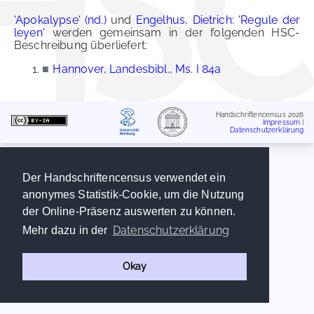
'Apokalypse' (nd.)
und
Engelhus, Dietrich: 'Regule der
leyen'
werden gemeinsam in der folgenden HSC-
Beschreibung überliefert:
■
Hannover, Landesbibl., Ms. I 84a
Handschriftencensus 2026
Impressum
|
Datenschutzerklärung
Der Handschriftencensus verwendet ein
anonymes Statistik-Cookie, um die Nutzung
der Online-Präsenz auswerten zu können.
Datenschutzerklärung
Mehr dazu in der
Okay