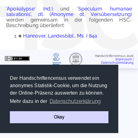
'Apokalypse' (nd.)
und
'Speculum humanae
salvationis', dt. (Anonyme dt. Versübersetzung)
werden gemeinsam in der folgenden HSC-
Beschreibung überliefert:
■
Hannover, Landesbibl., Ms. I 84a
Handschriftencensus 2026
Impressum
|
Datenschutzerklärung
Der Handschriftencensus verwendet ein
anonymes Statistik-Cookie, um die Nutzung
der Online-Präsenz auswerten zu können.
Datenschutzerklärung
Mehr dazu in der
Okay