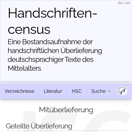
de
|
en
Handschriften­
census
Eine Bestandsaufnahme der
handschriftlichen Über­lieferung
deutschsprachiger Texte des
Mittelalters
Verzeichnisse
Literatur
HSC
Suche
Mitüberlieferung
Geteilte Überlieferung