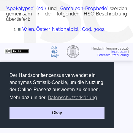
'Apokalypse' (nd.)
und
'Gamaleon-Prophetie'
werden
gemeinsam in der folgenden HSC-Beschreibung
überliefert:
■
Wien, Österr. Nationalbibl., Cod. 3002
Handschriftencensus 2026
Impressum
|
Datenschutzerklärung
Der Handschriftencensus verwendet ein
anonymes Statistik-Cookie, um die Nutzung
der Online-Präsenz auswerten zu können.
Datenschutzerklärung
Mehr dazu in der
Okay