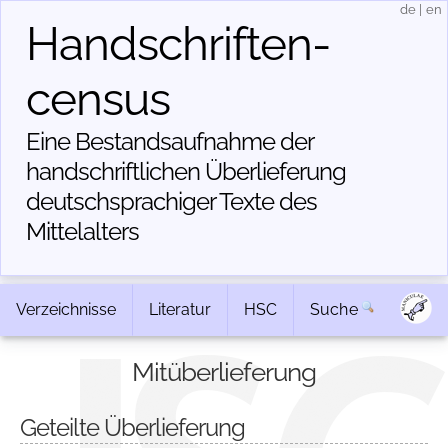
de
|
en
Handschriften­
census
Eine Bestandsaufnahme der
handschriftlichen Über­lieferung
deutschsprachiger Texte des
Mittelalters
Verzeichnisse
Literatur
HSC
Suche
Mitüberlieferung
Geteilte Überlieferung