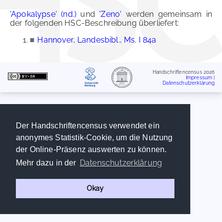
'Apokalypse' (nd.)
und
'Zeno'
werden gemeinsam in
der folgenden HSC-Beschreibung überliefert:
■
Hannover, Landesbibl., Ms. I 84a
Handschriftencensus 2026
Impressum
|
Datenschutzerklärung
Der Handschriftencensus verwendet ein
anonymes Statistik-Cookie, um die Nutzung
der Online-Präsenz auswerten zu können.
Datenschutzerklärung
Mehr dazu in der
Okay