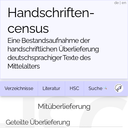
de
|
en
Handschriften­
census
Eine Bestandsaufnahme der
handschriftlichen Über­lieferung
deutschsprachiger Texte des
Mittelalters
Verzeichnisse
Literatur
HSC
Suche
Mitüberlieferung
Geteilte Überlieferung