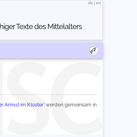
de
|
en
ger Texte des Mittelalters
er Armut im Kloster'
werden gemeinsam in