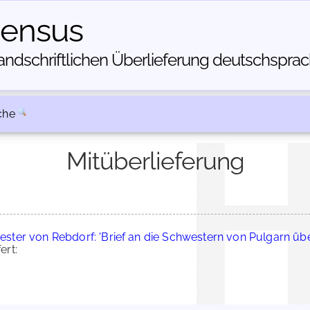
census
dschriftlichen Über­lieferung deutschsprachi
che
Mitüberlieferung
vester von Rebdorf: 'Brief an die Schwestern von Pulgarn üb
ert: