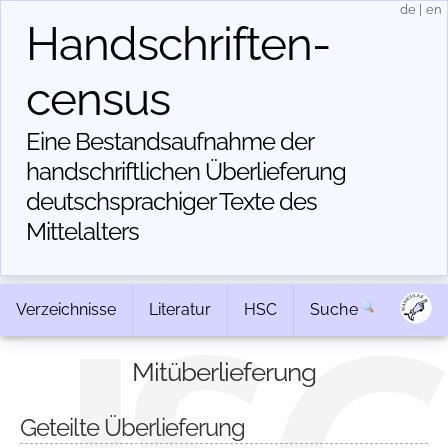
de
|
en
Handschriften­
census
Eine Bestandsaufnahme der
handschriftlichen Über­lieferung
deutschsprachiger Texte des
Mittelalters
Verzeichnisse
Literatur
HSC
Suche
Mitüberlieferung
Geteilte Überlieferung