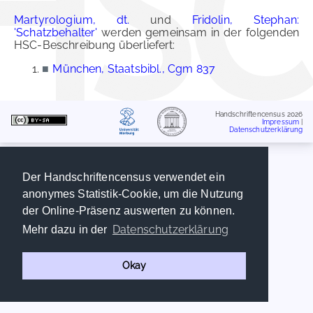
Martyrologium, dt.
und
Fridolin, Stephan:
'Schatzbehalter'
werden gemeinsam in der folgenden
HSC-Beschreibung überliefert:
■
München, Staatsbibl., Cgm 837
Handschriftencensus 2026
Impressum
|
Datenschutzerklärung
Der Handschriftencensus verwendet ein
anonymes Statistik-Cookie, um die Nutzung
der Online-Präsenz auswerten zu können.
Datenschutzerklärung
Mehr dazu in der
Okay