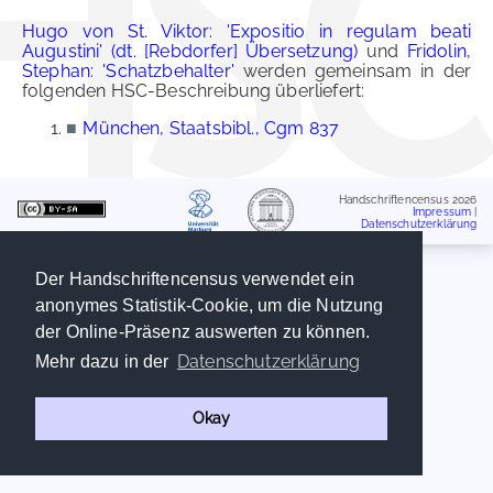
Hugo von St. Viktor: 'Expositio in regulam beati
Augustini' (dt. [Rebdorfer] Übersetzung)
und
Fridolin,
Stephan: 'Schatzbehalter'
werden gemeinsam in der
folgenden HSC-Beschreibung überliefert:
■
München, Staatsbibl., Cgm 837
Handschriftencensus 2026
Impressum
|
Datenschutzerklärung
Der Handschriftencensus verwendet ein
anonymes Statistik-Cookie, um die Nutzung
der Online-Präsenz auswerten zu können.
Datenschutzerklärung
Mehr dazu in der
Okay