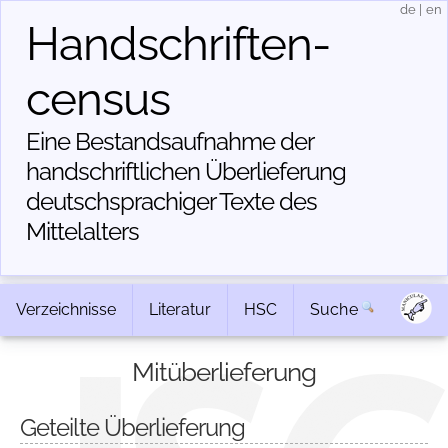
de
|
en
Handschriften­
census
Eine Bestandsaufnahme der
handschriftlichen Über­lieferung
deutschsprachiger Texte des
Mittelalters
Verzeichnisse
Literatur
HSC
Suche
Mitüberlieferung
Geteilte Überlieferung