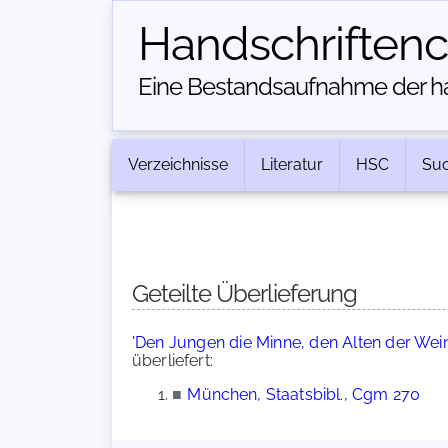
Handschriften­
Eine Bestandsaufnahme der han
Verzeichnisse
Literatur
HSC
Su
Geteilte Überlieferung
'Den Jungen die Minne, den Alten der Wein
überliefert:
■
München, Staatsbibl., Cgm 270