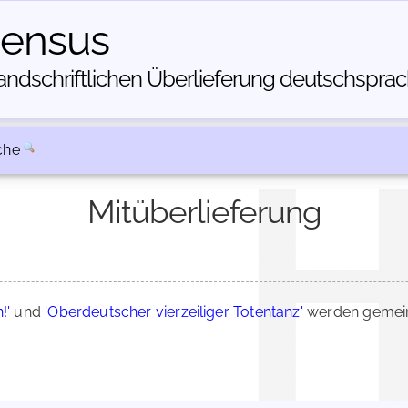
census
dschriftlichen Über­lieferung deutschsprachi
che
Mitüberlieferung
!'
und
'Oberdeutscher vierzeiliger Totentanz'
werden gemein