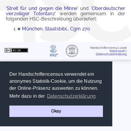
'Streit für und gegen die Minne'
und
'Oberdeutscher
vierzeiliger Totentanz'
werden gemeinsam in der
folgenden HSC-Beschreibung überliefert:
■
München, Staatsbibl., Cgm 270
Handschriftencensus 2026
Impressum
|
Datenschutzerklärung
Der Handschriftencensus verwendet ein
anonymes Statistik-Cookie, um die Nutzung
der Online-Präsenz auswerten zu können.
Datenschutzerklärung
Mehr dazu in der
Okay