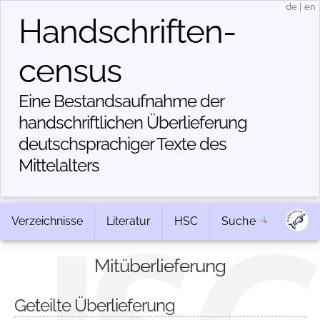
de
|
en
Handschriften­
census
Eine Bestandsaufnahme der
handschriftlichen Über­lieferung
deutschsprachiger Texte des
Mittelalters
Verzeichnisse
Literatur
HSC
Suche
Mitüberlieferung
Geteilte Überlieferung