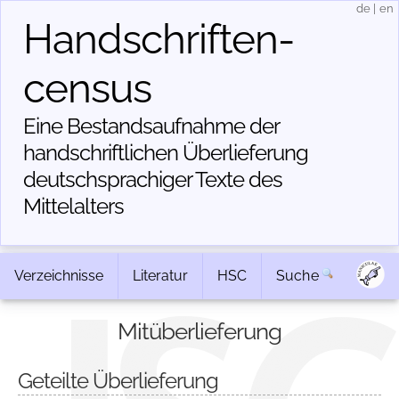
de
|
en
Handschriften­
census
Eine Bestandsaufnahme der
handschriftlichen Über­lieferung
deutschsprachiger Texte des
Mittelalters
Verzeichnisse
Literatur
HSC
Suche
Mitüberlieferung
Geteilte Überlieferung