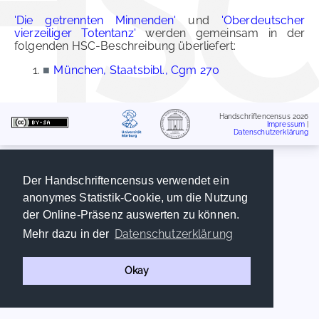
'Die getrennten Minnenden'
und
'Oberdeutscher
vierzeiliger Totentanz'
werden gemeinsam in der
folgenden HSC-Beschreibung überliefert:
■
München, Staatsbibl., Cgm 270
Handschriftencensus 2026
Impressum
|
Datenschutzerklärung
Der Handschriftencensus verwendet ein
anonymes Statistik-Cookie, um die Nutzung
der Online-Präsenz auswerten zu können.
Datenschutzerklärung
Mehr dazu in der
Okay