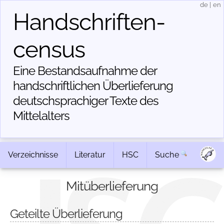
de
|
en
Handschriften­
census
Eine Bestandsaufnahme der
handschriftlichen Über­lieferung
deutschsprachiger Texte des
Mittelalters
Verzeichnisse
Literatur
HSC
Suche
Mitüberlieferung
Geteilte Überlieferung