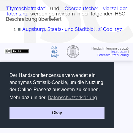
'Etymachietraktat'
und
'Oberdeutscher vierzeiliger
Totentanz'
werden gemeinsam in der folgenden HSC-
Beschreibung überliefert:
■
Augsburg, Staats- und Stadtbibl., 2° Cod. 157
Handschriftencensus 2026
Impressum
|
Datenschutzerklärung
Der Handschriftencensus verwendet ein
anonymes Statistik-Cookie, um die Nutzung
der Online-Präsenz auswerten zu können.
Datenschutzerklärung
Mehr dazu in der
Okay