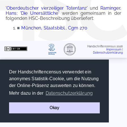
'Oberdeutscher vierzeiliger Totentanz'
und
Raminger,
Hans: 'Die Unersättliche'
werden gemeinsam in der
folgenden HSC-Beschreibung überliefert:
■
München, Staatsbibl., Cgm 270
Handschriftencensus 2026
Impressum
|
Datenschutzerklärung
Der Handschriftencensus verwendet ein
anonymes Statistik-Cookie, um die Nutzung
der Online-Präsenz auswerten zu können.
Datenschutzerklärung
Mehr dazu in der
Okay