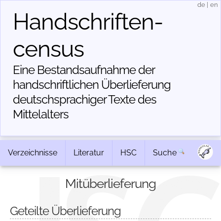
de
|
en
Handschriften­
census
Eine Bestandsaufnahme der
handschriftlichen Über­lieferung
deutschsprachiger Texte des
Mittelalters
Verzeichnisse
Literatur
HSC
Suche
Mitüberlieferung
Geteilte Überlieferung