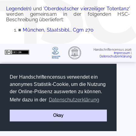
Legende(n)
und
'Oberdeutscher vierzeiliger Totentanz'
werden gemeinsam in der folgenden HSC-
Beschreibung überliefert:
■
München, Staatsbibl., Cgm 270
Handschriftencensus 2026
Impressum
|
Datenschutzerklärung
Der Handschriftencensus verwendet ein
anonymes Statistik-Cookie, um die Nutzung
der Online-Präsenz auswerten zu können.
Datenschutzerklärung
Mehr dazu in der
Okay