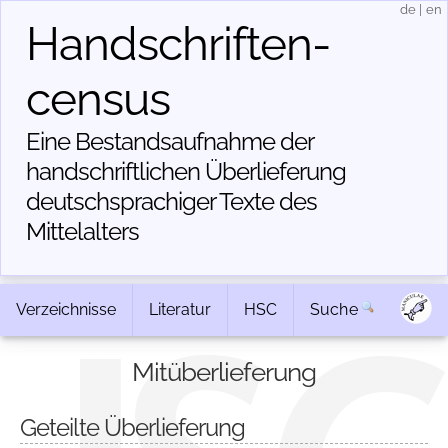
de
|
en
Handschriften­
census
Eine Bestandsaufnahme der
handschriftlichen Über­lieferung
deutschsprachiger Texte des
Mittelalters
Verzeichnisse
Literatur
HSC
Suche
Mitüberlieferung
Geteilte Überlieferung