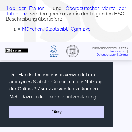
'Lob der Frauen' I
und
'Oberdeutscher vierzeiliger
Totentanz'
werden gemeinsam in der folgenden HSC-
Beschreibung überliefert:
■
München, Staatsbibl., Cgm 270
Handschriftencensus 2026
Impressum
|
Datenschutzerklärung
Der Handschriftencensus verwendet ein
anonymes Statistik-Cookie, um die Nutzung
der Online-Präsenz auswerten zu können.
Datenschutzerklärung
Mehr dazu in der
Okay