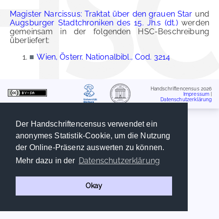
Magister Narcissus: Traktat über den grauen Star
und
Augsburger Stadtchroniken des 15. Jh.s (dt.)
werden
gemeinsam in der folgenden HSC-Beschreibung
überliefert:
■
Wien, Österr. Nationalbibl., Cod. 3214
Handschriftencensus 2026
Impressum
|
Datenschutzerklärung
Der Handschriftencensus verwendet ein
anonymes Statistik-Cookie, um die Nutzung
der Online-Präsenz auswerten zu können.
Datenschutzerklärung
Mehr dazu in der
Okay