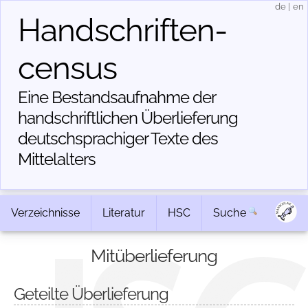
de
|
en
Handschriften­
census
Eine Bestandsaufnahme der
handschriftlichen Über­lieferung
deutschsprachiger Texte des
Mittelalters
Verzeichnisse
Literatur
HSC
Suche
Mitüberlieferung
Geteilte Überlieferung