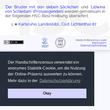
'Der Bruder mit den sieben Säckchen'
und
'Lidwina
von Schiedam' (Prosalegenden)
werden gemeinsam in
der folgenden HSC-Beschreibung überliefert:
■
Karlsruhe, Landesbibl., Cod. Lichtenthal 87
Handschriftencensus 2026
Impressum
|
Datenschutzerklärung
Der Handschriftencensus verwendet ein
anonymes Statistik-Cookie, um die Nutzung
der Online-Präsenz auswerten zu können.
Datenschutzerklärung
Mehr dazu in der
Okay