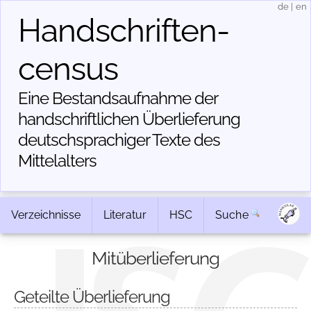
de
|
en
Handschriften­
census
Eine Bestandsaufnahme der
handschriftlichen Über­lieferung
deutschsprachiger Texte des
Mittelalters
Verzeichnisse
Literatur
HSC
Suche
Mitüberlieferung
Geteilte Überlieferung