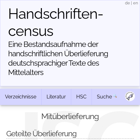
de
|
en
Handschriften­
census
Eine Bestandsaufnahme der
handschriftlichen Über­lieferung
deutschsprachiger Texte des
Mittelalters
Verzeichnisse
Literatur
HSC
Suche
Mitüberlieferung
Geteilte Überlieferung