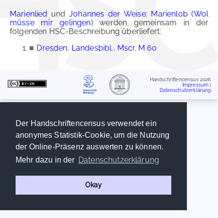
Marienlied
und
Johannes der Weise: Marienlob (Wol
müsse mir gelingen)
werden gemeinsam in der
folgenden HSC-Beschreibung überliefert:
■
Dresden, Landesbibl., Mscr. M 60
Handschriftencensus 2026
Impressum
|
Datenschutzerklärung
Der Handschriftencensus verwendet ein
anonymes Statistik-Cookie, um die Nutzung
der Online-Präsenz auswerten zu können.
Datenschutzerklärung
Mehr dazu in der
Okay