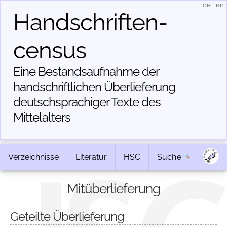
de
|
en
Handschriften­
census
Eine Bestandsaufnahme der
handschriftlichen Über­lieferung
deutschsprachiger Texte des
Mittelalters
Verzeichnisse
Literatur
HSC
Suche
Mitüberlieferung
Geteilte Überlieferung