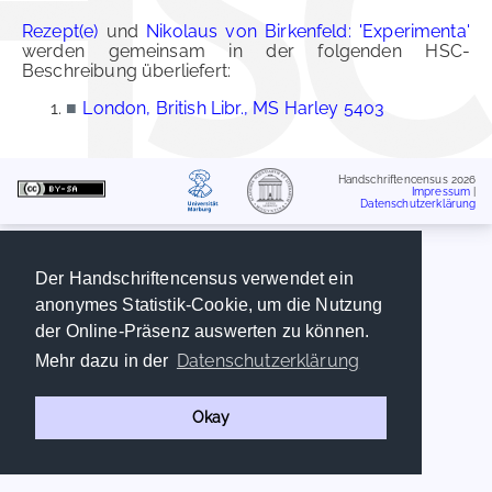
Rezept(e)
und
Nikolaus von Birkenfeld: 'Experimenta'
werden gemeinsam in der folgenden HSC-
Beschreibung überliefert:
■
London, British Libr., MS Harley 5403
Handschriftencensus 2026
Impressum
|
Datenschutzerklärung
Der Handschriftencensus verwendet ein
anonymes Statistik-Cookie, um die Nutzung
der Online-Präsenz auswerten zu können.
Datenschutzerklärung
Mehr dazu in der
Okay