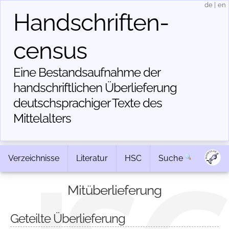
de
|
en
Handschriften­
census
Eine Bestandsaufnahme der
handschriftlichen Über­lieferung
deutschsprachiger Texte des
Mittelalters
Verzeichnisse
Literatur
HSC
Suche
Mitüberlieferung
Geteilte Überlieferung