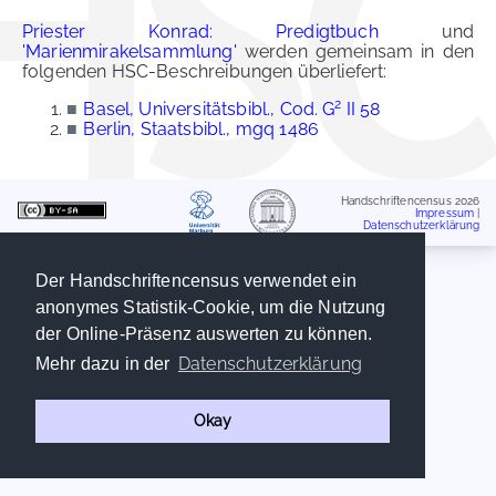
Priester Konrad: Predigtbuch
und
'Marienmirakelsammlung'
werden gemeinsam in den
folgenden HSC-Beschreibungen überliefert:
2
■
Basel, Universitätsbibl., Cod. G
II 58
■
Berlin, Staatsbibl., mgq 1486
Handschriftencensus 2026
Impressum
|
Datenschutzerklärung
Der Handschriftencensus verwendet ein
anonymes Statistik-Cookie, um die Nutzung
der Online-Präsenz auswerten zu können.
Datenschutzerklärung
Mehr dazu in der
Okay