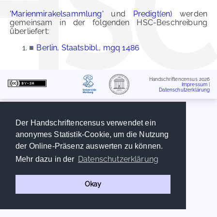
'Marienmirakelsammlung'
und
Predigt(en)
werden
gemeinsam in der folgenden HSC-Beschreibung
überliefert:
■
Berlin, Staatsbibl., mgq 1486
Handschriftencensus 2026
Impressum
|
Datenschutzerklärung
Der Handschriftencensus verwendet ein
anonymes Statistik-Cookie, um die Nutzung
der Online-Präsenz auswerten zu können.
Datenschutzerklärung
Mehr dazu in der
Okay