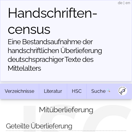
de
|
en
Handschriften­
census
Eine Bestandsaufnahme der
handschriftlichen Über­lieferung
deutschsprachiger Texte des
Mittelalters
Verzeichnisse
Literatur
HSC
Suche
Mitüberlieferung
Geteilte Überlieferung