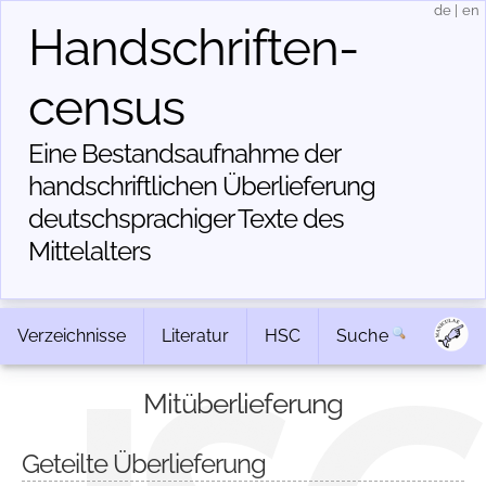
de
|
en
Handschriften­
census
Eine Bestandsaufnahme der
handschriftlichen Über­lieferung
deutschsprachiger Texte des
Mittelalters
Verzeichnisse
Literatur
HSC
Suche
Mitüberlieferung
Geteilte Überlieferung