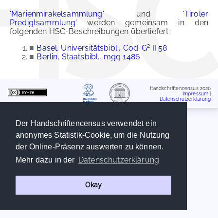
'Marienmirakelsammlung'
und
'Tiroler
Predigtsammlung'
werden gemeinsam in den
folgenden HSC-Beschreibungen überliefert:
2
■
Basel, Universitätsbibl., Cod. G
II 58
■
Berlin, Staatsbibl., mgq 1486
Handschriftencensus 2026
Impressum
|
Datenschutzerklärung
Der Handschriftencensus verwendet ein
anonymes Statistik-Cookie, um die Nutzung
der Online-Präsenz auswerten zu können.
Datenschutzerklärung
Mehr dazu in der
Okay