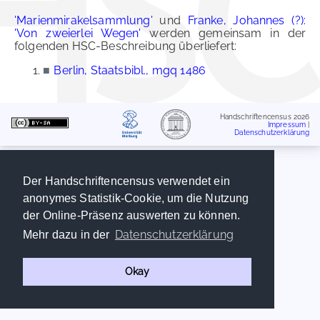
'Marienmirakelsammlung'
und
Franke, Johannes (?):
'Von zweierlei Wegen'
werden gemeinsam in der
folgenden HSC-Beschreibung überliefert:
■
Berlin, Staatsbibl., mgq 1486
Handschriftencensus 2026
Impressum
|
Datenschutzerklärung
Der Handschriftencensus verwendet ein
anonymes Statistik-Cookie, um die Nutzung
der Online-Präsenz auswerten zu können.
Datenschutzerklärung
Mehr dazu in der
Okay