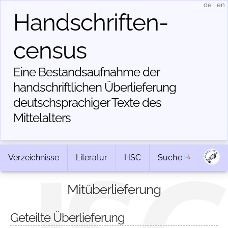
de
|
en
Handschriften­
census
Eine Bestandsaufnahme der
handschriftlichen Über­lieferung
deutschsprachiger Texte des
Mittelalters
Verzeichnisse
Literatur
HSC
Suche
Mitüberlieferung
Geteilte Überlieferung