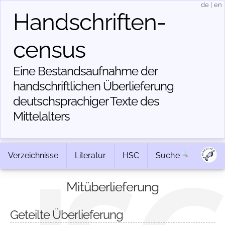
de
|
en
Handschriften­
census
Eine Bestandsaufnahme der
handschriftlichen Über­lieferung
deutschsprachiger Texte des
Mittelalters
Verzeichnisse
Literatur
HSC
Suche
Mitüberlieferung
Geteilte Überlieferung