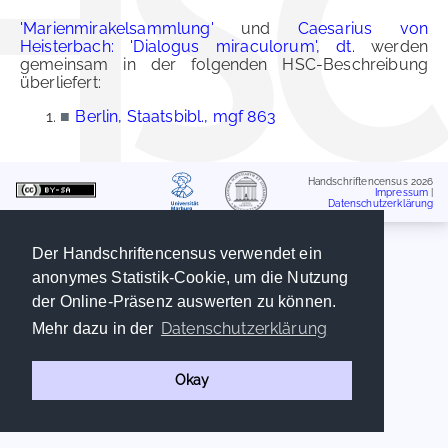
'Marienmirakelsammlung'
und
Caesarius von
Heisterbach: 'Dialogus miraculorum', dt.
werden
gemeinsam in der folgenden HSC-Beschreibung
überliefert:
■
Berlin, Staatsbibl., mgf 863
Handschriftencensus 2026
Impressum
|
Datenschutzerklärung
Der Handschriftencensus verwendet ein
anonymes Statistik-Cookie, um die Nutzung
der Online-Präsenz auswerten zu können.
Datenschutzerklärung
Mehr dazu in der
Okay