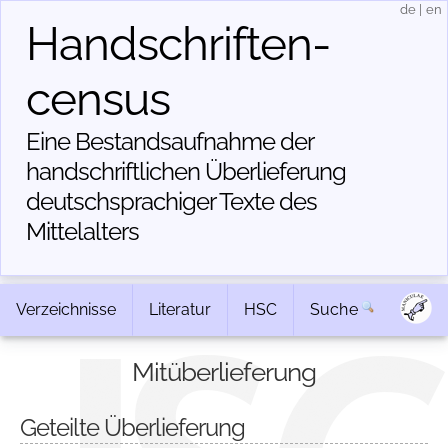
de
|
en
Handschriften­
census
Eine Bestandsaufnahme der
handschriftlichen Über­lieferung
deutschsprachiger Texte des
Mittelalters
Verzeichnisse
Literatur
HSC
Suche
Mitüberlieferung
Geteilte Überlieferung