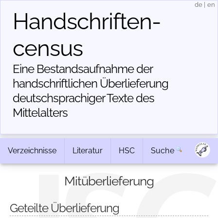
de
|
en
Handschriften­
census
Eine Bestandsaufnahme der
handschriftlichen Über­lieferung
deutschsprachiger Texte des
Mittelalters
Verzeichnisse
Literatur
HSC
Suche
Mitüberlieferung
Geteilte Überlieferung